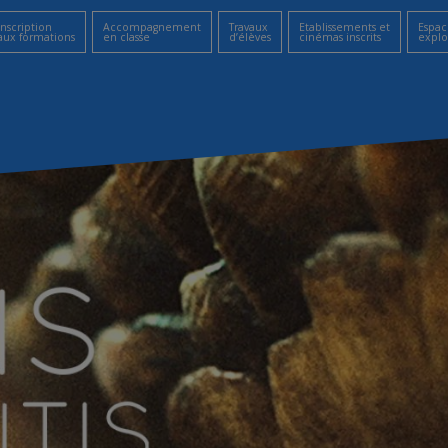
Inscription
Accompagnement
Travaux
Etablissements et
Espac
aux formations
en classe
d’élèves
cinémas inscrits
explo