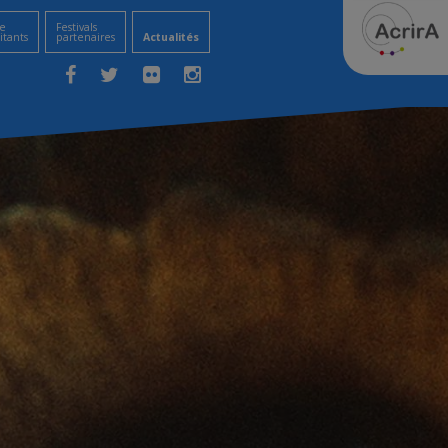
e
Festivals
itants
partenaires
Actualités
Facebook
Twitter
Flickr
Instagram