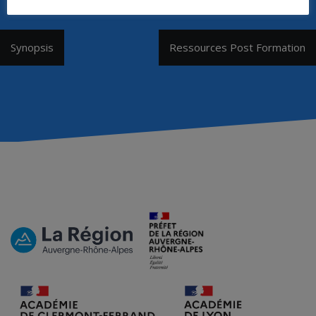
Navigation
Synopsis
Ressources Post Formation
de
l’article