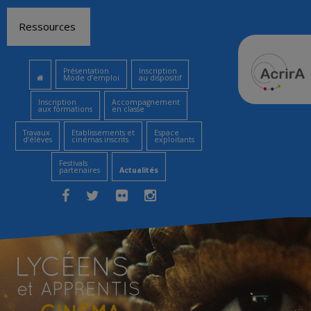
Aller
Ressources
au
contenu
Présentation
Inscription
Mode d’emploi
au dispositif
Inscription
Accompagnement
aux formations
en classe
Travaux
Etablissements et
Espace
d’élèves
cinémas inscrits
exploitants
Festivals
partenaires
Actualités
Facebook
Twitter
Flickr
Instagram