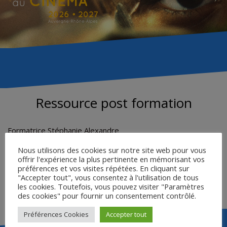
Ressource post formation
Formatrice Stéphanie Alexandre
Formation mercredi 12 novembre à l’Institut Lumière à Lyon
Nous utilisons des cookies sur notre site web pour vous
– Académie de Lyon
offrir l'expérience la plus pertinente en mémorisant vos
préférences et vos visites répétées. En cliquant sur
Voir la présentation en cliquant ici.
"Accepter tout", vous consentez à l'utilisation de tous
les cookies. Toutefois, vous pouvez visiter "Paramètres
des cookies" pour fournir un consentement contrôlé.
Préférences Cookies
Accepter tout