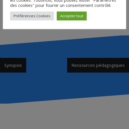
des cookies" pour fournir un consentement contrôlé.
Préférences Cookies
Accepter tout
Visionner ou télécharger la vidéo sur viméo ici.
Navigation
Synopsis
Ressources pédagogiques
de
l’article