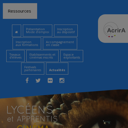
Aller
Ressources
au
contenu
Présentation
Inscription
Mode d’emploi
au dispositif
Inscription
Accompagnement
aux formations
en classe
Travaux
Etablissements et
Espace
d’élèves
cinémas inscrits
exploitants
Festivals
partenaires
Actualités
Facebook
Twitter
Flickr
Instagram