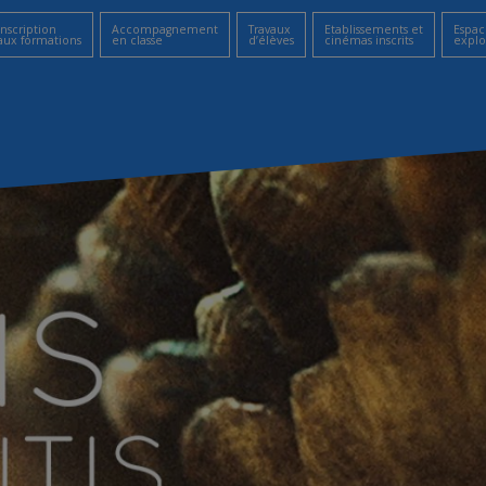
Inscription
Accompagnement
Travaux
Etablissements et
Espac
aux formations
en classe
d’élèves
cinémas inscrits
explo