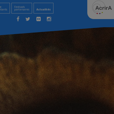
e
Festivals
itants
partenaires
Actualités
Facebook
Twitter
Flickr
Instagram