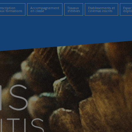
Inscription
Accompagnement
Travaux
Etablissements et
Espac
aux formations
en classe
d’élèves
cinémas inscrits
explo