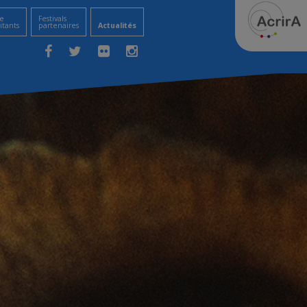
e
Festivals
itants
partenaires
Actualités
Facebook
Twitter
Flickr
Instagram