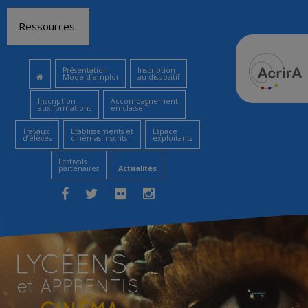
Aller
Ressources
au
contenu
Présentation
Inscription
Mode d’emploi
au dispositif
Inscription
Accompagnement
aux formations
en classe
Travaux
Etablissements et
Espace
d’élèves
cinémas inscrits
exploitants
Festivals
partenaires
Actualités
Facebook
Twitter
Flickr
Instagram