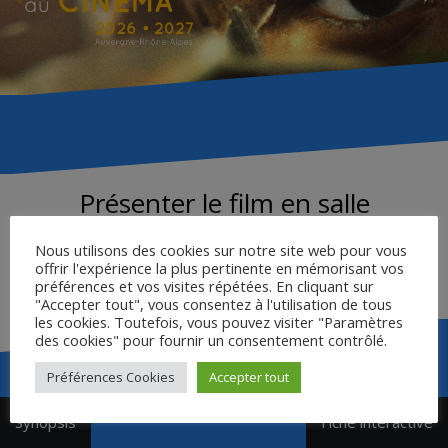
Présenter le film en salle
Nous utilisons des cookies sur notre site web pour vous
ELEPHANT MAN
Fiche rédigée par Chloé Guilhem –
offrir l'expérience la plus pertinente en mémorisant vos
Cinéma Le Pestel à Die (26)
préférences et vos visites répétées. En cliquant sur
"Accepter tout", vous consentez à l'utilisation de tous
les cookies. Toutefois, vous pouvez visiter "Paramètres
des cookies" pour fournir un consentement contrôlé.
Préférences Cookies
Accepter tout
Navigation
Synopsis
Fiche interactive
de