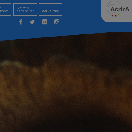
e
Festivals
itants
partenaires
Actualités
Facebook
Twitter
Flickr
Instagram