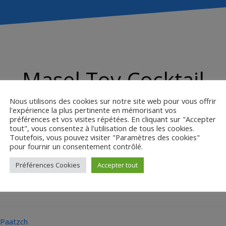
Masel Tov Cocktail
Nous utilisons des cookies sur notre site web pour vous offrir
l'expérience la plus pertinente en mémorisant vos
préférences et vos visites répétées. En cliquant sur "Accepter
ey Paatzch
tout", vous consentez à l'utilisation de tous les cookies.
Toutefois, vous pouvez visiter "Paramètres des cookies"
pour fournir un consentement contrôlé.
nter des excuses, mais il n’en est pas vraiment désolé. Il se met en 
Préférences Cookies
Accepter tout
la société allemande et se rend compte d’un problème récurrent : son
 Paatzch