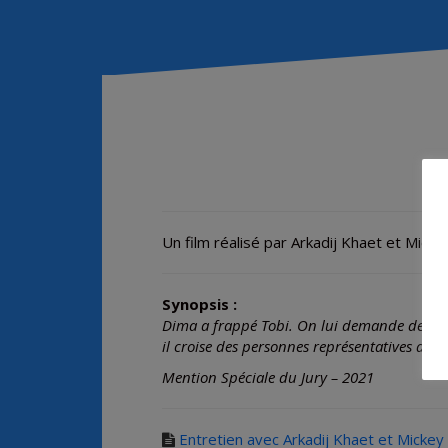
Un film réalisé par Arkadij Khaet et Mick
Synopsis :
Dima a frappé Tobi. On lui demande de prése
il croise des personnes représentatives de 
Mention Spéciale du Jury – 2021
Entretien avec Arkadij Khaet et Mickey