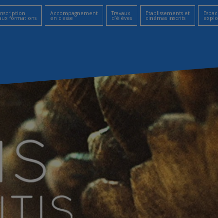
Inscription
Accompagnement
Travaux
Etablissements et
Espac
aux formations
en classe
d’élèves
cinémas inscrits
explo