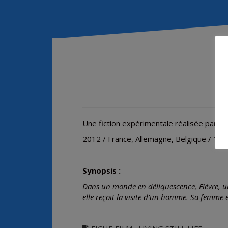
Une fiction expérimentale réalisée par B
2012 / France, Allemagne, Belgique / 15’
Synopsis :
Dans un monde en déliquescence, Fièvre, un
elle reçoit la visite d’un homme. Sa femme