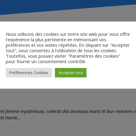
Nous utilisons des cookies sur notre site web pour vous offrir
l'expérience la plus pertinente en mémorisant vos
Living Still Life
préférences et vos visites répétées. En cliquant sur "Accepter
tout", vous consentez à l'utilisation de tous les cookies.
Toutefois, vous pouvez visiter "Paramètres des cookies"
pour fournir un consentement contrôlé.
Préférences Cookies
Accepter tout
ertrand Mandico
00 / DCP
e femme mystérieuse, collecte des animaux morts et leur redonne vi
 est morte…