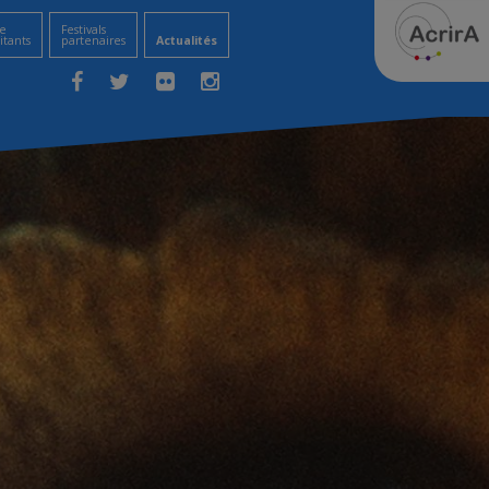
e
Festivals
itants
partenaires
Actualités
Facebook
Twitter
Flickr
Instagram