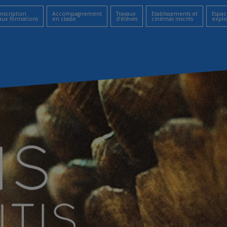
Inscription
Accompagnement
Travaux
Etablissements et
Espac
aux formations
en classe
d’élèves
cinémas inscrits
explo