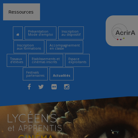
Aller
Ressources
au
contenu
Présentation
Inscription
Mode d’emploi
au dispositif
Inscription
Accompagnement
aux formations
en classe
Travaux
Etablissements et
Espace
d’élèves
cinémas inscrits
exploitants
Festivals
partenaires
Actualités
Facebook
Twitter
Flickr
Instagram