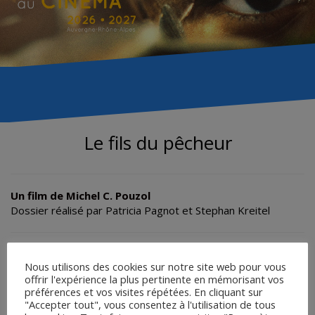
Le fils du pêcheur
Un film de Michel C. Pouzol
Dossier réalisé par Patricia Pagnot et Stephan Kreitel
SCÉNARIO
Nous utilisons des cookies sur notre site web pour vous
FICHE TECHNIQUE ET SYNOPSIS
offrir l'expérience la plus pertinente en mémorisant vos
préférences et vos visites répétées. En cliquant sur
ENTRETIEN AVEC LE RÉALISATEUR
"Accepter tout", vous consentez à l'utilisation de tous