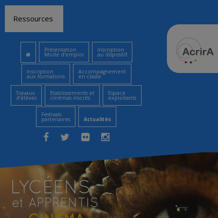
Aller
Ressources
au
contenu
Présentation
Inscription
Mode d’emploi
au dispositif
Inscription
Accompagnement
aux formations
en classe
Travaux
Etablissements et
Espace
d’élèves
cinémas inscrits
exploitants
Festivals
partenaires
Actualités
Facebook
Twitter
Flickr
Instagram