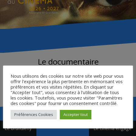
Le documentaire
Nous utilisons des cookies sur notre site web pour vous
offrir l'expérience la plus pertinente en mémorisant vos
DOCUMENTAIRE ET RAPPORT AU RÉEL – G. Bayon
préférences et vos visites répétées. En cliquant sur
"Accepter tout", vous consentez à l'utilisation de tous
les cookies. Toutefois, vous pouvez visiter "Paramètres
des cookies" pour fournir un consentement contrôlé.
Préférences Cookies
Accepter tout
Navigation
Le brundlefly
Le cinéma engagé
de