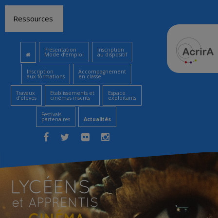
Aller
Ressources
au
contenu
Présentation
Inscription
Mode d’emploi
au dispositif
Inscription
Accompagnement
aux formations
en classe
Travaux
Etablissements et
Espace
d’élèves
cinémas inscrits
exploitants
Festivals
partenaires
Actualités
Facebook
Twitter
Flickr
Instagram