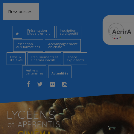
Aller
Ressources
au
contenu
Présentation
Inscription
Mode d’emploi
au dispositif
Inscription
Accompagnement
aux formations
en classe
Travaux
Etablissements et
Espace
d’élèves
cinémas inscrits
exploitants
Festivals
partenaires
Actualités
Facebook
Twitter
Flickr
Instagram