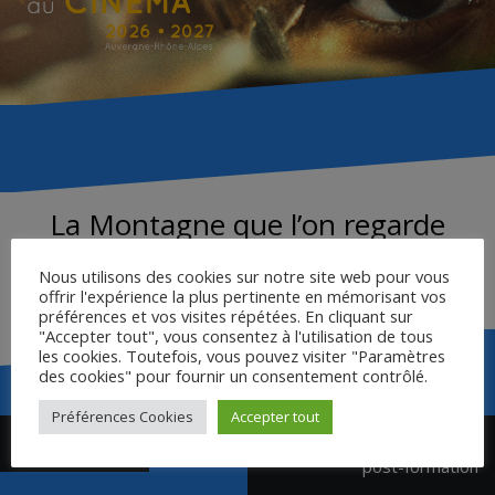
La Montagne que l’on regarde
Nous utilisons des cookies sur notre site web pour vous
La Montagne que l’on regarde – Critikat
offrir l'expérience la plus pertinente en mémorisant vos
préférences et vos visites répétées. En cliquant sur
"Accepter tout", vous consentez à l'utilisation de tous
les cookies. Toutefois, vous pouvez visiter "Paramètres
des cookies" pour fournir un consentement contrôlé.
Préférences Cookies
Accepter tout
Navigation
Bande annonce
Ressources pédagogiques
de
post-formation