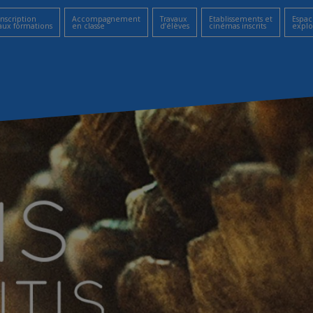
Inscription
Accompagnement
Travaux
Etablissements et
Espac
aux formations
en classe
d’élèves
cinémas inscrits
explo