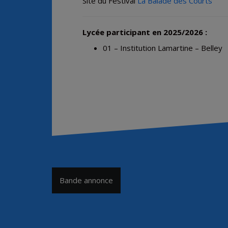
Site du Festival
La Balade des Courts
Lycée participant en 2025/2026
:
01 – Institution Lamartine – Belley
Navigation
Bande annonce
de
l’article