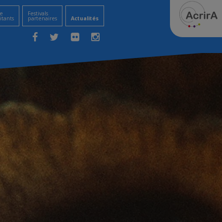
e
Festivals
itants
partenaires
Actualités
Facebook
Twitter
Flickr
Instagram