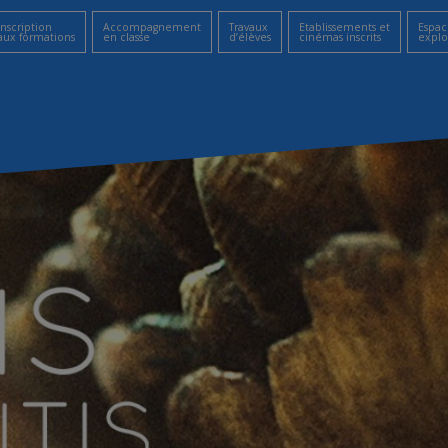
Inscription
Accompagnement
Travaux
Etablissements et
Espac
aux formations
en classe
d’élèves
cinémas inscrits
explo