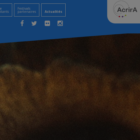
e
Festivals
itants
partenaires
Actualités
Facebook
Twitter
Flickr
Instagram