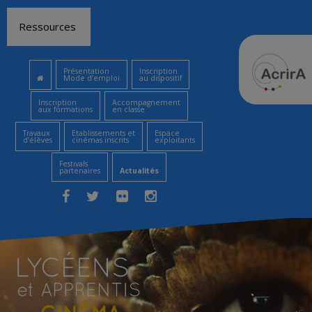
Aller
Ressources
au
contenu
Présentation
Inscription
Mode d’emploi
au dispositif
Inscription
Accompagnement
aux formations
en classe
Travaux
Etablissements et
Espace
d’élèves
cinémas inscrits
exploitants
Festivals
partenaires
Actualités
Facebook
Twitter
Flickr
Instagram