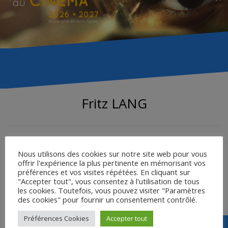
Fritz LANG
Focus sur le parcours du cinéaste allemand d’origine
autrichienne Fritz Lang avant la réalisation de
M le maudit
,
Nous utilisons des cookies sur notre site web pour vous
offrir l'expérience la plus pertinente en mémorisant vos
par Jean-Claude Brun.
préférences et vos visites répétées. En cliquant sur
"Accepter tout", vous consentez à l'utilisation de tous
les cookies. Toutefois, vous pouvez visiter "Paramètres
FRITZ LANG AVANT M – Jean-Claude Brun
des cookies" pour fournir un consentement contrôlé.
Préférences Cookies
Accepter tout