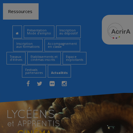
Aller
Ressources
au
contenu
Présentation
Inscription
Mode d’emploi
au dispositif
Inscription
Accompagnement
aux formations
en classe
Travaux
Etablissements et
Espace
d’élèves
cinémas inscrits
exploitants
Festivals
partenaires
Actualités
Facebook
Twitter
Flickr
Instagram