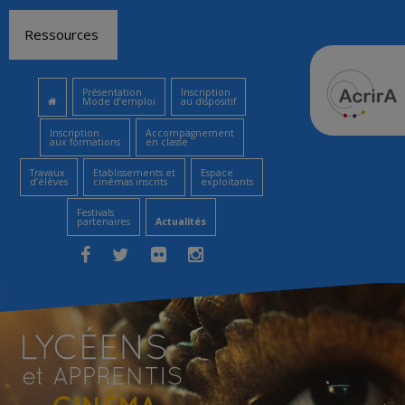
Aller
Ressources
au
contenu
Présentation
Inscription
Mode d’emploi
au dispositif
Inscription
Accompagnement
aux formations
en classe
Travaux
Etablissements et
Espace
d’élèves
cinémas inscrits
exploitants
Festivals
partenaires
Actualités
Facebook
Twitter
Flickr
Instagram