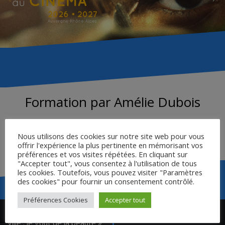
Formation par Amélie Dubois
Captation de la formation par Amélie Dubois – Premiers
Nous utilisons des cookies sur notre site web pour vous
Plans – Pays de la Loire
offrir l'expérience la plus pertinente en mémorisant vos
préférences et vos visites répétées. En cliquant sur
"Accepter tout", vous consentez à l'utilisation de tous
les cookies. Toutefois, vous pouvez visiter "Paramètres
des cookies" pour fournir un consentement contrôlé.
Préférences Cookies
Accepter tout
Navigation
Vidéo « Les Lumières de la
Ressources post-formation
de
Ville : le goût de la beauté »