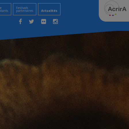
e
Festivals
itants
partenaires
Actualités
Facebook
Twitter
Flickr
Instagram