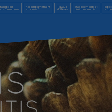
Inscription
Accompagnement
Travaux
Etablissements et
Espac
aux formations
en classe
d’élèves
cinémas inscrits
explo