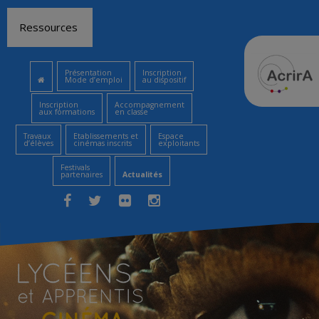
Aller
Ressources
au
contenu
Présentation
Inscription
Mode d’emploi
au dispositif
Inscription
Accompagnement
aux formations
en classe
Travaux
Etablissements et
Espace
d’élèves
cinémas inscrits
exploitants
Festivals
partenaires
Actualités
Facebook
Twitter
Flickr
Instagram