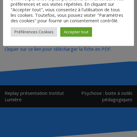
préférences et vos visites répétées. En cliquant sur
"Accepter tout", vous consentez à l'utilisation de tous
les cookies. Toutefois, vous pouvez visiter "Paramètres
des cookies" pour fournir un consentement contrôlé.
Préférences Cookies
Accepter tout
Cliquer sur ce lien pour télécharger la fiche en PDF.
Navigation
Replay présentation Institut
Psychose : boite à outils
de
Lumière
pédagogiques
l’article