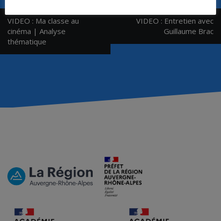
Navigation
VIDEO : Ma classe au
VIDEO : Entretien avec
de
cinéma | Analyse
Guillaume Brac
thématique
l’article