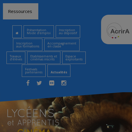
Aller
Ressources
au
contenu
Présentation
Inscription
Mode d’emploi
au dispositif
Inscription
Accompagnement
aux formations
en classe
Travaux
Etablissements et
Espace
d’élèves
cinémas inscrits
exploitants
Festivals
partenaires
Actualités
Facebook
Twitter
Flickr
Instagram