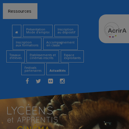
Aller
Ressources
au
contenu
Présentation
Inscription
Mode d’emploi
au dispositif
Inscription
Accompagnement
aux formations
en classe
Travaux
Etablissements et
Espace
d’élèves
cinémas inscrits
exploitants
Festivals
partenaires
Actualités
Facebook
Twitter
Flickr
Instagram