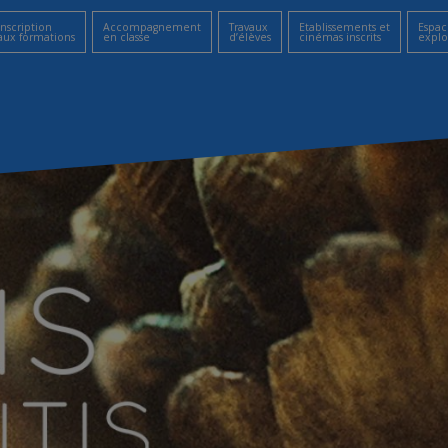
Inscription
Accompagnement
Travaux
Etablissements et
Espac
aux formations
en classe
d’élèves
cinémas inscrits
explo