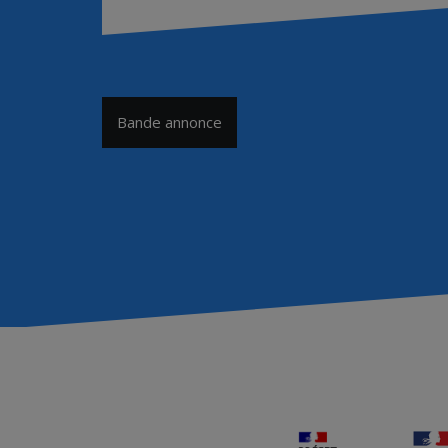
Navigation
Bande annonce
de
l’article