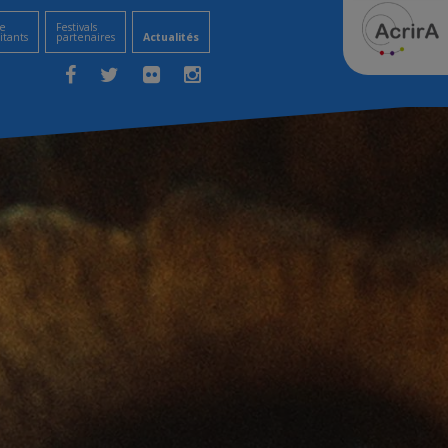
e
Festivals
itants
partenaires
Actualités
Facebook
Twitter
Flickr
Instagram