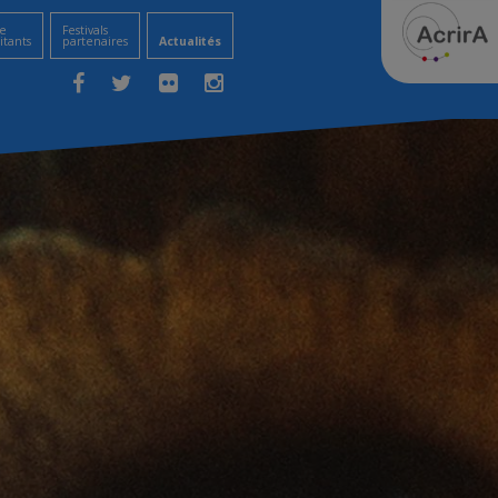
e
Festivals
itants
partenaires
Actualités
Facebook
Twitter
Flickr
Instagram