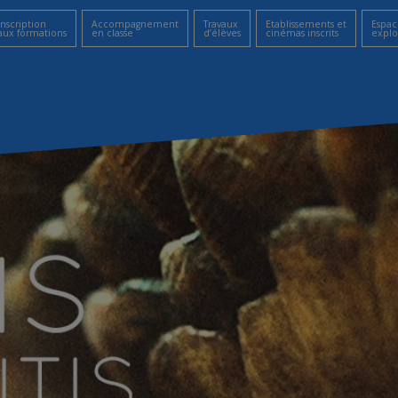
Inscription
Accompagnement
Travaux
Etablissements et
Espac
aux formations
en classe
d’élèves
cinémas inscrits
explo