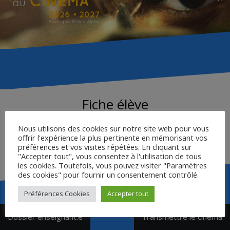
Fiche élève
Nous utilisons des cookies sur notre site web pour vous
Cliquer ici pour télécharger la fiche élève – document
offrir l'expérience la plus pertinente en mémorisant vos
national CNC
préférences et vos visites répétées. En cliquant sur
"Accepter tout", vous consentez à l'utilisation de tous
les cookies. Toutefois, vous pouvez visiter "Paramètres
des cookies" pour fournir un consentement contrôlé.
Préférences Cookies
Accepter tout
Navigation
Dossier enseignant.e
Transmettre le cinéma
de