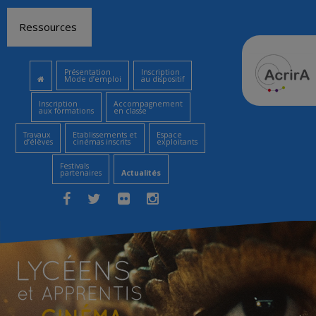
Aller
Ressources
au
contenu
Présentation
Inscription
Mode d’emploi
au dispositif
Inscription
Accompagnement
aux formations
en classe
Travaux
Etablissements et
Espace
d’élèves
cinémas inscrits
exploitants
Festivals
partenaires
Actualités
Facebook
Twitter
Flickr
Instagram