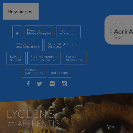
Aller
Ressources
au
contenu
Présentation
Inscription
Mode d’emploi
au dispositif
Inscription
Accompagnement
aux formations
en classe
Travaux
Etablissements et
Espace
d’élèves
cinémas inscrits
exploitants
Festivals
partenaires
Actualités
Facebook
Twitter
Flickr
Instagram