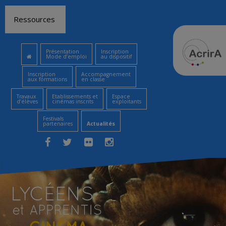
Aller
Ressources
au
contenu
Présentation
Inscription
Mode d’emploi
au dispositif
Inscription
Accompagnement
aux formations
en classe
Travaux
Etablissements et
Espace
d’élèves
cinémas inscrits
exploitants
Festivals
partenaires
Actualités
Facebook
Twitter
Flickr
Instagram