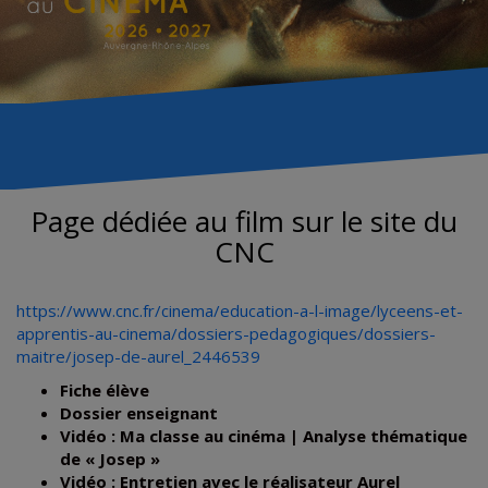
Page dédiée au film sur le site du
CNC
https://www.cnc.fr/cinema/education-a-l-image/lyceens-et-
apprentis-au-cinema/dossiers-pedagogiques/dossiers-
maitre/josep-de-aurel_2446539
Fiche élève
Dossier enseignant
Vidéo : Ma classe au cinéma | Analyse thématique
de « Josep »
Vidéo : Entretien avec le réalisateur Aurel