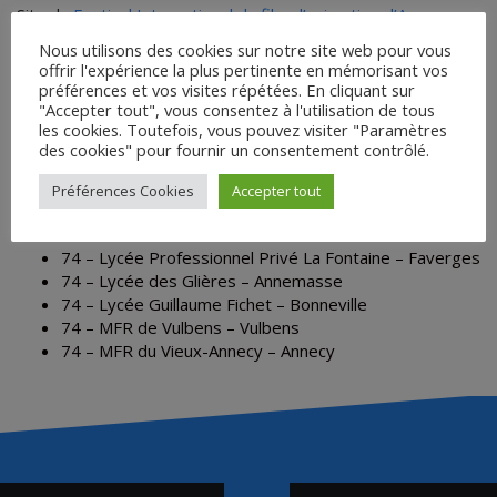
Site du
Festival International du film d’animation d’Annecy
Nous utilisons des cookies sur notre site web pour vous
offrir l'expérience la plus pertinente en mémorisant vos
Lycées participants en 2025/2026 :
préférences et vos visites répétées. En cliquant sur
"Accepter tout", vous consentez à l'utilisation de tous
01 – Lycée Arbez Carme – Bellignat
les cookies. Toutefois, vous pouvez visiter "Paramètres
38 – Lycée Horticole – Saint-Ismier
des cookies" pour fournir un consentement contrôlé.
73 – EREA La Mirantin – Albertville
73 – LPA Cognin – Cognin
Préférences Cookies
Accepter tout
74 – IME Chalet Saint-André – Megève
74 – ISETA ECA – Sevrier
74 – Lycée Professionnel Privé La Fontaine – Faverges
74 – Lycée des Glières – Annemasse
74 – Lycée Guillaume Fichet – Bonneville
74 – MFR de Vulbens – Vulbens
74 – MFR du Vieux-Annecy – Annecy