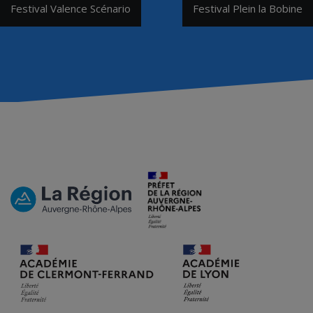
Navigation
Festival Valence Scénario
Festival Plein la Bobine
de
l’article