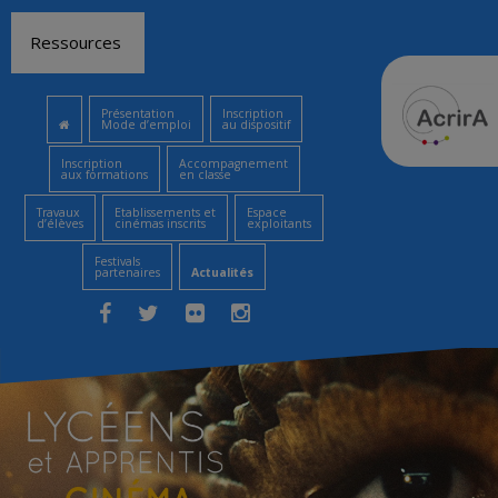
Aller
Ressources
au
contenu
Présentation
Inscription
Mode d’emploi
au dispositif
Inscription
Accompagnement
aux formations
en classe
Travaux
Etablissements et
Espace
d’élèves
cinémas inscrits
exploitants
Festivals
partenaires
Actualités
Facebook
Twitter
Flickr
Instagram