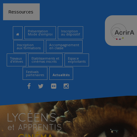
Aller
Ressources
au
contenu
Présentation
Inscription
Mode d’emploi
au dispositif
Inscription
Accompagnement
aux formations
en classe
Travaux
Etablissements et
Espace
d’élèves
cinémas inscrits
exploitants
Festivals
partenaires
Actualités
Facebook
Twitter
Flickr
Instagram