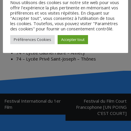
Nous utilisons des cookies sur notre site web pour vous
Site de
Sauve qui peut le court métrage
offrir l'expérience la plus pertinente en mémorisant vos
préférences et vos visites répétées. En cliquant sur
Lycées participants en 2025/2026 :
"Accepter tout", vous consentez à l'utilisation de tous
26 – Lycée Gustave Jaume – Pierrelatte
les cookies. Toutefois, vous pouvez visiter "Paramètres
42 – Campus Agronova – Précieux
des cookies" pour fournir un consentement contrôlé.
69 – Lycée Champagnat – Saint-Symphorien-sur-Coise
Préférences Cookies
Accepter tout
69 – Lycée Lumière – Lyon
69 – Lycée Saint-Just – Lyon
74 – Lycée Gabriel Fauré – Annecy
74 – Lycée Privé Saint-Joseph – Thônes
Navigation
Festival International du 1er
Festival du Film Court
de
Film
Francophone [UN POING
C’EST COURT]
l’article