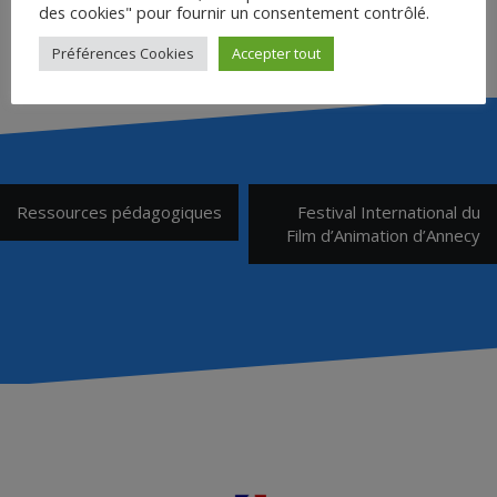
des cookies" pour fournir un consentement contrôlé.
Préférences Cookies
Accepter tout
Navigation
Ressources pédagogiques
Festival International du
de
Film d’Animation d’Annecy
l’article