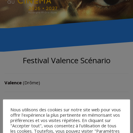
Festival Valence Scénario
Valence
(Drôme)
Pas d’édition de festival 2026 annoncée
Nous utilisons des cookies sur notre site web pour vous
( 28ème édition du 2 au 7 juin 2025)
offrir l'expérience la plus pertinente en mémorisant vos
préférences et vos visites répétées. En cliquant sur
"Accepter tout", vous consentez à l'utilisation de tous
Site du
Festival Valence Scénario
les cookies. Toutefois, vous pouvez visiter "Paramètres