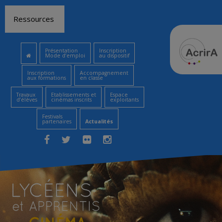
Aller
Ressources
au
contenu
Présentation
Inscription
Mode d’emploi
au dispositif
Inscription
Accompagnement
aux formations
en classe
Travaux
Etablissements et
Espace
d’élèves
cinémas inscrits
exploitants
Festivals
partenaires
Actualités
Facebook
Twitter
Flickr
Instagram