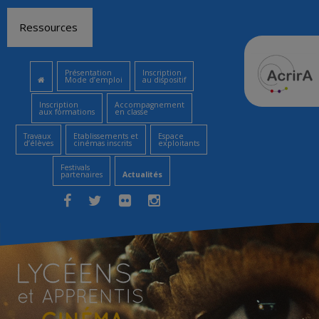
Aller
Ressources
au
contenu
Présentation
Inscription
Mode d’emploi
au dispositif
Inscription
Accompagnement
aux formations
en classe
Travaux
Etablissements et
Espace
d’élèves
cinémas inscrits
exploitants
Festivals
partenaires
Actualités
Facebook
Twitter
Flickr
Instagram