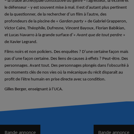
– la triade archétypale constitutive du genre – l’agresseur, la victime et
le défenseur – y est souvent mise à mal. Il est d’autant plus pertinent
de la questionner, de la rechercher d’un film à l’autre, des
profondeurs de la piscine de «
Garden party
» de Gabriel Grapperon,
Victor Caire, Théophile, Dufresne, Vincent Bayoux, Florian Babikian,
et Lucas Navarro à la grande surface d’«
Avant que de tout perdre
»
de Xavier Legrand.
Films noirs et non policiers. Des enquêtes ? D’une certaine façon mais
pas d’une façon certaine. Des liens de causes à effets ? Peut-être. Des
personnages. Avant tout. Des personnages plongés dans l’obscurité à
ces moments clés de nos vies où la mécanique du récit disparaît au
profit de l’être humain en prise directe avec sa condition.
Gilles Berger, enseignant à l’UCA.
Navigation
Bande annonce
Bande annonce