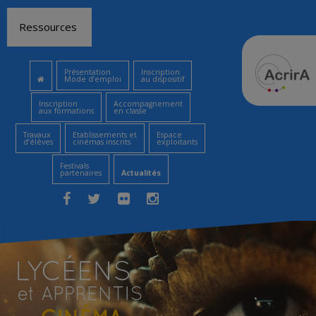
Aller
Ressources
au
contenu
Présentation
Inscription
Mode d’emploi
au dispositif
Inscription
Accompagnement
aux formations
en classe
Travaux
Etablissements et
Espace
d’élèves
cinémas inscrits
exploitants
Festivals
partenaires
Actualités
Facebook
Twitter
Flickr
Instagram