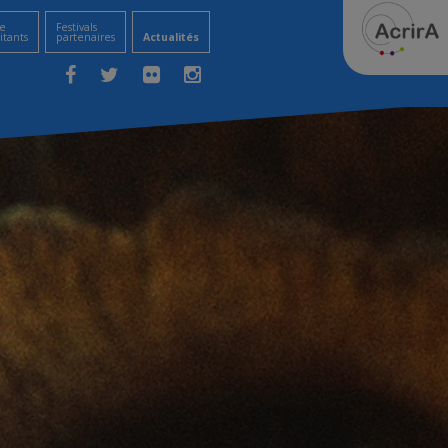
e
Festivals
itants
partenaires
Actualités
Facebook
Twitter
Flickr
Instagram