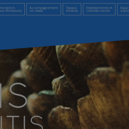
Inscription
Accompagnement
Travaux
Etablissements et
Espac
aux formations
en classe
d’élèves
cinémas inscrits
explo