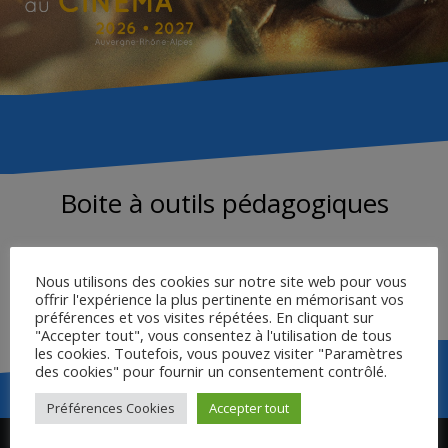
Boite à outils pédagogiques
Boite à outils pédagogiques : pistes de présentation (au
cinéma ou en classe) et d’analyse du film – Bourgogne
Nous utilisons des cookies sur notre site web pour vous
offrir l'expérience la plus pertinente en mémorisant vos
Franche-Comté / Académie de Besançon
préférences et vos visites répétées. En cliquant sur
"Accepter tout", vous consentez à l'utilisation de tous
les cookies. Toutefois, vous pouvez visiter "Paramètres
des cookies" pour fournir un consentement contrôlé.
Préférences Cookies
Accepter tout
Navigation
Chaplin cinéaste, 20 ans
Présenter le film en salle