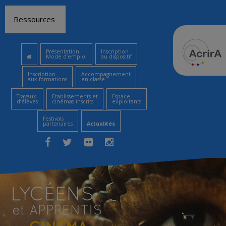
Aller
Ressources
au
contenu
Présentation
Inscription
Mode d’emploi
au dispositif
Inscription
Accompagnement
aux formations
en classe
Travaux
Etablissements et
Espace
d’élèves
cinémas inscrits
exploitants
Festivals
partenaires
Actualités
Facebook
Twitter
Flickr
Instagram