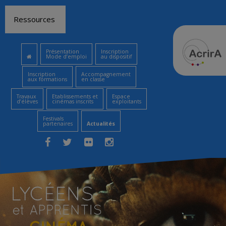
Aller
Ressources
au
contenu
Présentation
Inscription
Mode d’emploi
au dispositif
Inscription
Accompagnement
aux formations
en classe
Travaux
Etablissements et
Espace
d’élèves
cinémas inscrits
exploitants
Festivals
partenaires
Actualités
Facebook
Twitter
Flickr
Instagram