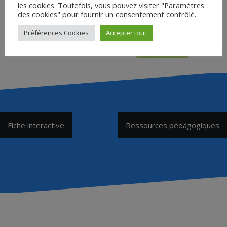
les cookies. Toutefois, vous pouvez visiter "Paramètres
des cookies" pour fournir un consentement contrôlé.
Préférences Cookies
Accepter tout
Navigation
Fiche interactive
Ressources pédagogiques
de
l’article