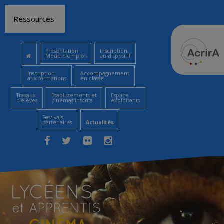
Aller
Ressources
au
contenu
Présentation
Inscription
Mode d’emploi
au dispositif
Inscription
Accompagnement
aux formations
en classe
Travaux
Etablissements et
Espace
d’élèves
cinémas inscrits
exploitants
Festivals
partenaires
Actualités
Facebook
Twitter
Flickr
Instagram