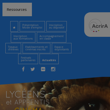
Aller
Ressources
au
contenu
Présentation
Inscription
Mode d’emploi
au dispositif
Inscription
Accompagnement
aux formations
en classe
Travaux
Etablissements et
Espace
d’élèves
cinémas inscrits
exploitants
Festivals
partenaires
Actualités
Facebook
Twitter
Flickr
Instagram