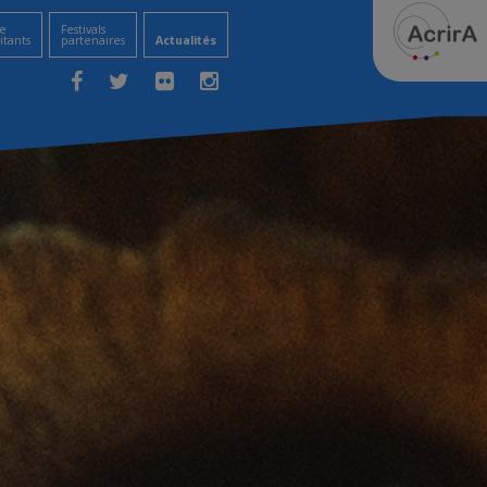
e
Festivals
itants
partenaires
Actualités
Facebook
Twitter
Flickr
Instagram