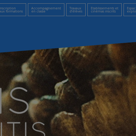
Inscription
Accompagnement
Travaux
Etablissements et
Espac
aux formations
en classe
d’élèves
cinémas inscrits
explo