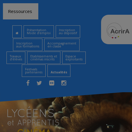
Aller
Ressources
au
contenu
Présentation
Inscription
Mode d’emploi
au dispositif
Inscription
Accompagnement
aux formations
en classe
Travaux
Etablissements et
Espace
d’élèves
cinémas inscrits
exploitants
Festivals
partenaires
Actualités
Facebook
Twitter
Flickr
Instagram