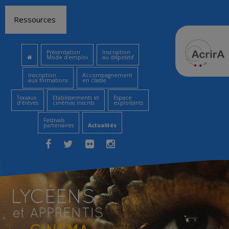
Aller
Ressources
au
contenu
Présentation
Inscription
Mode d’emploi
au dispositif
Inscription
Accompagnement
aux formations
en classe
Travaux
Etablissements et
Espace
d’élèves
cinémas inscrits
exploitants
Festivals
partenaires
Actualités
Facebook
Twitter
Flickr
Instagram