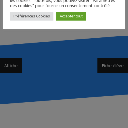
les cookies. Toutefois, vous pouvez visiter "Paramètres
des cookies" pour fournir un consentement contrôlé.
Préférences Cookies
Accepter tout
Navigation
Affiche
Fiche élève
de
l’article