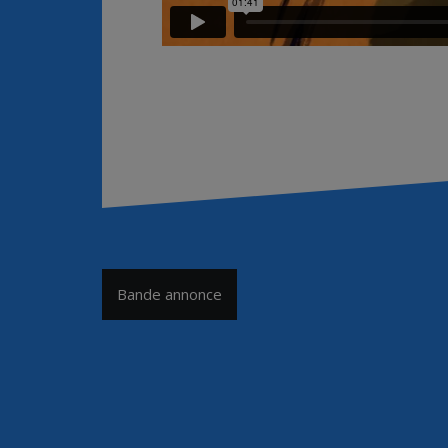
Navigation
Bande annonce
de
l’article