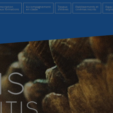
Inscription
Accompagnement
Travaux
Etablissements et
Espac
aux formations
en classe
d’élèves
cinémas inscrits
explo