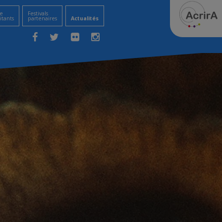
e
Festivals
itants
partenaires
Actualités
Facebook
Twitter
Flickr
Instagram