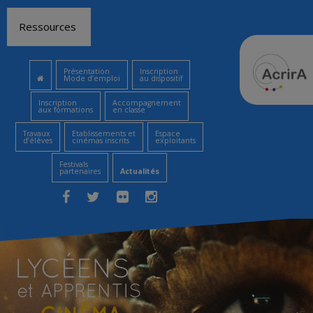
Aller
Ressources
au
contenu
Présentation
Inscription
Mode d’emploi
au dispositif
Inscription
Accompagnement
aux formations
en classe
Travaux
Etablissements et
Espace
d’élèves
cinémas inscrits
exploitants
Festivals
partenaires
Actualités
Facebook
Twitter
Flickr
Instagram