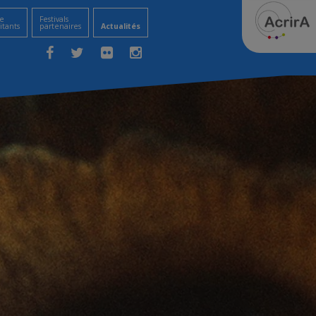
e
Festivals
itants
partenaires
Actualités
Facebook
Twitter
Flickr
Instagram