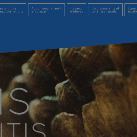
Inscription
Accompagnement
Travaux
Etablissements et
Espac
aux formations
en classe
d’élèves
cinémas inscrits
explo