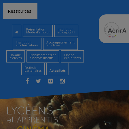
Aller
Ressources
au
contenu
Présentation
Inscription
Mode d’emploi
au dispositif
Inscription
Accompagnement
aux formations
en classe
Travaux
Etablissements et
Espace
d’élèves
cinémas inscrits
exploitants
Festivals
partenaires
Actualités
Facebook
Twitter
Flickr
Instagram