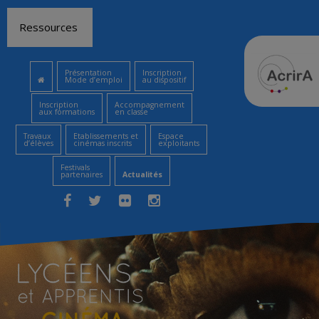
Aller
Ressources
au
contenu
Présentation
Inscription
Mode d’emploi
au dispositif
Inscription
Accompagnement
aux formations
en classe
Travaux
Etablissements et
Espace
d’élèves
cinémas inscrits
exploitants
Festivals
partenaires
Actualités
Facebook
Twitter
Flickr
Instagram