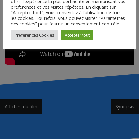
offrir l'expérience la plus pertinente en mémorisant vos
préférences et vos visites répétées. En cliquant sur
"Accepter tout", vous consentez à l'utilisation de tous
les cookies. Toutefois, vous pouvez visiter "Paramètres
des cookies" pour fournir un consentement contrôlé.
Préférences Cookies
Accepter tout
Navigation
Affiches du film
Synopsis
de
l’article