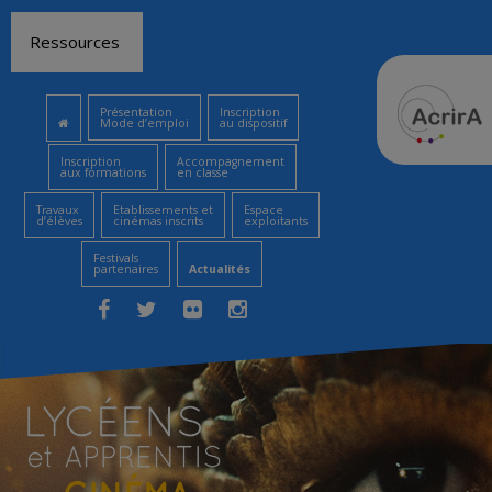
Aller
Ressources
au
contenu
Présentation
Inscription
Mode d’emploi
au dispositif
Inscription
Accompagnement
aux formations
en classe
Travaux
Etablissements et
Espace
d’élèves
cinémas inscrits
exploitants
Festivals
partenaires
Actualités
Facebook
Twitter
Flickr
Instagram