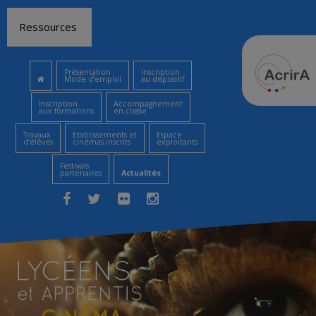
Aller
Ressources
au
contenu
Présentation
Inscription
Mode d’emploi
au dispositif
Inscription
Accompagnement
aux formations
en classe
Travaux
Etablissements et
Espace
d’élèves
cinémas inscrits
exploitants
Festivals
partenaires
Actualités
Facebook
Twitter
Flickr
Instagram