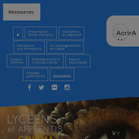
Aller
Ressources
au
contenu
Présentation
Inscription
Mode d’emploi
au dispositif
Inscription
Accompagnement
aux formations
en classe
Travaux
Etablissements et
Espace
d’élèves
cinémas inscrits
exploitants
Festivals
partenaires
Actualités
Facebook
Twitter
Flickr
Instagram