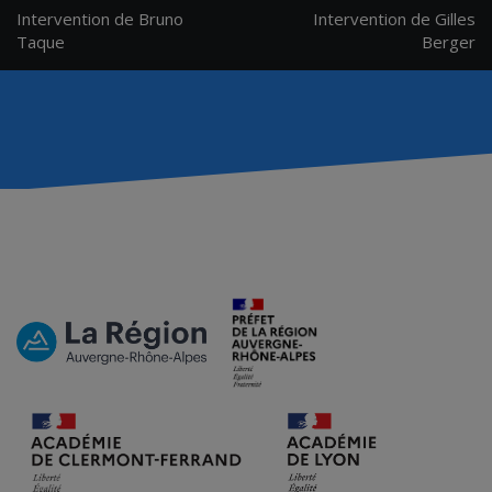
Navigation
Intervention de Bruno
Intervention de Gilles
de
Taque
Berger
l’article