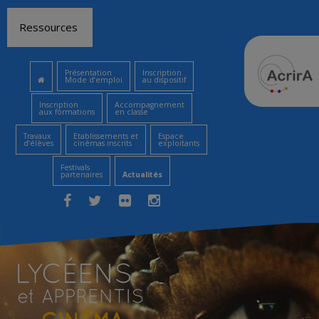
Aller
Ressources
au
contenu
Présentation
Inscription
Mode d’emploi
au dispositif
Inscription
Accompagnement
aux formations
en classe
Travaux
Etablissements et
Espace
d’élèves
cinémas inscrits
exploitants
Festivals
partenaires
Actualités
Facebook
Twitter
Flickr
Instagram