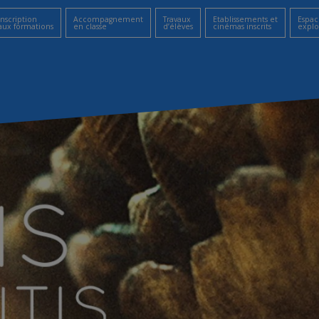
Inscription
Accompagnement
Travaux
Etablissements et
Espac
aux formations
en classe
d’élèves
cinémas inscrits
explo