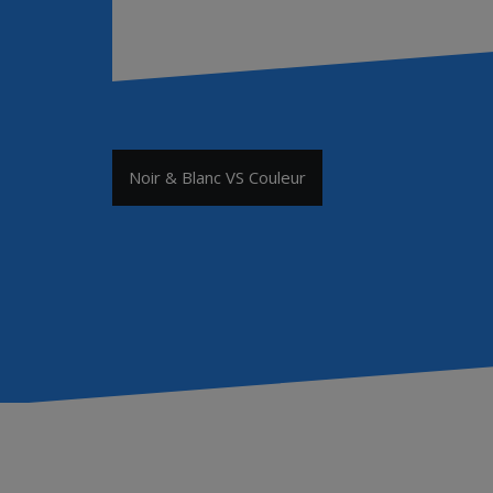
Navigation
Noir & Blanc VS Couleur
de
l’article