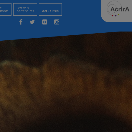
e
Festivals
itants
partenaires
Actualités
Facebook
Twitter
Flickr
Instagram