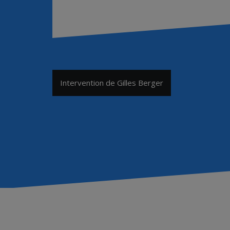
Navigation
Intervention de Gilles Berger
de
l’article