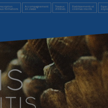
Inscription
Accompagnement
Travaux
Etablissements et
Espac
aux formations
en classe
d’élèves
cinémas inscrits
explo