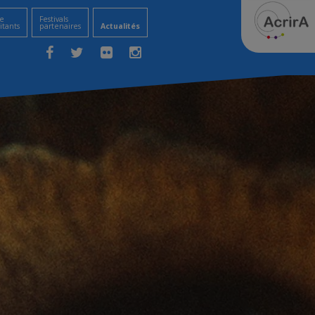
e
Festivals
itants
partenaires
Actualités
Facebook
Twitter
Flickr
Instagram